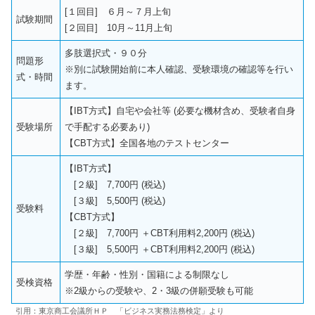
[１回目] ６月～７月上旬
試験期間
[２回目] 10月～11月上旬
多肢選択式・９０分
問題形
※別に試験開始前に本人確認、受験環境の確認等を行い
式・時間
ます。
【IBT方式】自宅や会社等 (必要な機材含め、受験者自身
受験場所
で手配する必要あり)
【CBT方式】全国各地のテストセンター
【IBT方式】
[２級] 7,700円 (税込)
[３級] 5,500円 (税込)
受験料
【CBT方式】
[２級] 7,700円 ＋CBT利用料2,200円 (税込)
[３級] 5,500円 ＋CBT利用料2,200円 (税込)
学歴・年齢・性別・国籍による制限なし
受検資格
※2級からの受験や、2・3級の併願受験も可能
引用：東京商工会議所ＨＰ 「ビジネス実務法務検定」より