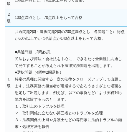
100点満点とし、70点以上をもって合格。
級
２
100点満点とし、70点以上をもって合格
級
共通問題2問・選択問題2問の200点満点とし、各問題ごとに得点
が50%以上でかつ合計点が140点以上をもって合格。
■共通問題（2問必須）
民法および商法・会社法を中心に、できるだけ全業種に共通し
て発生することが考えられる法律実務問題を出題します。
■選択問題（4問中2問選択）
１
特定の業種に関連する一定の法律をクローズアップして出題し
級
ます。法務実務の担当者が遭遇するであろうさまざまな場面を
想定して出題します。例えば、以下の事例などにより実務対応
能力を試験するものとします。
１．取引上のトラブルを処理
２．取引関係に立たない第三者とのトラブルを処理
３．法務関係の上司や弁護士などの専門家に法的トラブルの顛
末・処理方法を報告