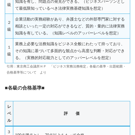
知識を有し、問題点の発見ができる。（ビジネスパーソンとし
級
て最低限知っているべき法律実務基礎知識を想定）
企業活動の実務経験があり、弁護士などの外部専門家に対する
２
相談といった一定の対応ができるなど、質的・量的に法律実務
級
知識を有している。（知識レベルのアッパーレベルを想定）
業務上必要な法務知識をビジネス全般にわたって持っており、
１
その知識に基づいて多面的な観点から高度な判断・対応ができ
級
る。（実務的対応能力としてのアッパーレベルを想定）
引用：東京商工会議所ＨＰ 「ビジネス実務法務検定」各級の基準・出題範囲・
合格基準等について より
■各級の合格基準■
レ
ベ
評 価
ル
３