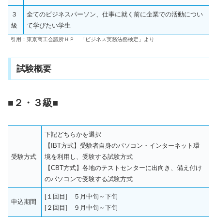
３
全てのビジネスパーソン、仕事に就く前に企業での活動につい
級
て学びたい学生
引用：東京商工会議所ＨＰ 「ビジネス実務法務検定」より
試験概要
■２・３級■
下記どちらかを選択
【IBT方式】受験者自身のパソコン・インターネット環
受験方式
境を利用し、受験する試験方式
【CBT方式】各地のテストセンターに出向き、備え付け
のパソコンで受験する試験方式
[１回目] ５月中旬～下旬
申込期間
[２回目] ９月中旬～下旬