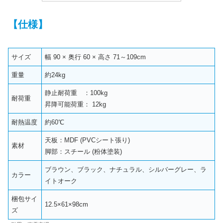
【仕様】
サイズ
幅 90 × 奥行 60 × 高さ 71～109cm
重量
約24kg
静止耐荷重 ：100kg
耐荷重
昇降可能荷重： 12kg
耐熱温度
約60℃
天板：MDF (PVCシート張り)
素材
脚部：スチール (粉体塗装)
ブラウン、ブラック、ナチュラル、シルバーグレー、ラ
カラー
イトオーク
梱包サイ
12.5×61×98cm
ズ